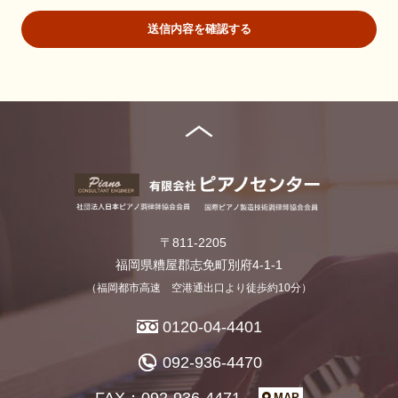
要な範囲内にとどめます。
送信内容を確認する
個人の利益を侵害する可能性が高い機微な情報は、本人の明確
な同意がある場合または法令等の裏付けがある場合以外には収
集しません。
当社が個人情報の処理を伴う業務を外部から受託する場合や外
部へ委託する場合は、個人情報に関する秘密の保持、再委託に
関する事項、事故時の責任分担、契約終了時の個人情報の返却
および消去等について定め、それに従います。
個人情報は、本人の同意を得た範囲内で利用、提供します。
個人情報の管理について
当社が直接収集または外部から業務を受託する際に入手した個
人情報は、正確な状態に保ち、不正アクセス、紛失・破壊・改
〒811-2205
ざんおよび漏洩等を防止するための措置を講じます。
個人情報の処理を伴う業務を外部から受託する場合は、委託者
福岡県糟屋郡志免町別府4-1-1
が個人情報を入手した際、本人の同意を得た上で、適法かつ公
（福岡都市高速 空港通出口より徒歩約10分）
正な手段によって収集したものであることを確認します。
0120-04-4401
法令及びその他の規範について
当社は、個人情報の保護に関係する日本の法令及びその他の規範
092-936-4470
を遵守し、本方針の継続的改善に努めます。
FAX：092-936-4471
MAP