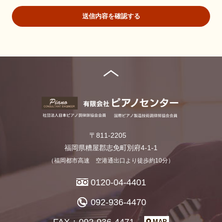
要な範囲内にとどめます。
送信内容を確認する
個人の利益を侵害する可能性が高い機微な情報は、本人の明確
な同意がある場合または法令等の裏付けがある場合以外には収
集しません。
当社が個人情報の処理を伴う業務を外部から受託する場合や外
部へ委託する場合は、個人情報に関する秘密の保持、再委託に
関する事項、事故時の責任分担、契約終了時の個人情報の返却
および消去等について定め、それに従います。
個人情報は、本人の同意を得た範囲内で利用、提供します。
個人情報の管理について
当社が直接収集または外部から業務を受託する際に入手した個
人情報は、正確な状態に保ち、不正アクセス、紛失・破壊・改
〒811-2205
ざんおよび漏洩等を防止するための措置を講じます。
個人情報の処理を伴う業務を外部から受託する場合は、委託者
福岡県糟屋郡志免町別府4-1-1
が個人情報を入手した際、本人の同意を得た上で、適法かつ公
（福岡都市高速 空港通出口より徒歩約10分）
正な手段によって収集したものであることを確認します。
0120-04-4401
法令及びその他の規範について
当社は、個人情報の保護に関係する日本の法令及びその他の規範
092-936-4470
を遵守し、本方針の継続的改善に努めます。
FAX：092-936-4471
MAP