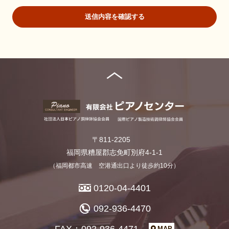
要な範囲内にとどめます。
送信内容を確認する
個人の利益を侵害する可能性が高い機微な情報は、本人の明確
な同意がある場合または法令等の裏付けがある場合以外には収
集しません。
当社が個人情報の処理を伴う業務を外部から受託する場合や外
部へ委託する場合は、個人情報に関する秘密の保持、再委託に
関する事項、事故時の責任分担、契約終了時の個人情報の返却
および消去等について定め、それに従います。
個人情報は、本人の同意を得た範囲内で利用、提供します。
個人情報の管理について
当社が直接収集または外部から業務を受託する際に入手した個
人情報は、正確な状態に保ち、不正アクセス、紛失・破壊・改
〒811-2205
ざんおよび漏洩等を防止するための措置を講じます。
個人情報の処理を伴う業務を外部から受託する場合は、委託者
福岡県糟屋郡志免町別府4-1-1
が個人情報を入手した際、本人の同意を得た上で、適法かつ公
（福岡都市高速 空港通出口より徒歩約10分）
正な手段によって収集したものであることを確認します。
0120-04-4401
法令及びその他の規範について
当社は、個人情報の保護に関係する日本の法令及びその他の規範
092-936-4470
を遵守し、本方針の継続的改善に努めます。
FAX：092-936-4471
MAP