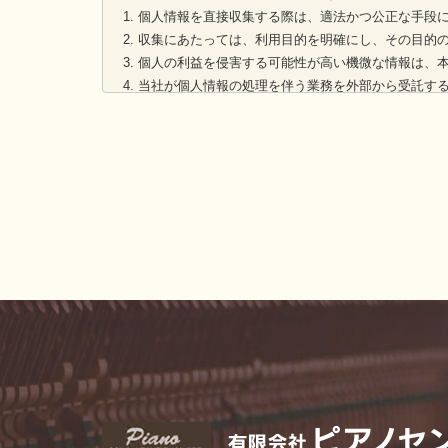
個人情報を直接収集する際は、適法かつ公正な手段
収集にあたっては、利用目的を明確にし、その目的
個人の利益を侵害する可能性が高い機微な情報は、
当社が個人情報の処理を伴う業務を外部から受託す
却および消去等について定め、それに従います。
個人情報は、本人の同意を得た範囲内で利用、提供
個人情報の管理について
当社が直接収集または外部から業務を受託する際に
個人情報の処理を伴う業務を外部から受託する場合
法令及びその他の規範について
当社は、個人情報の保護に関係する日本の法令及びその
本人からのお問い合わせ
本人からの個人情報の取扱いに関するお問い合わせには
このページの内容に関するご質問及びお客様がご自身の