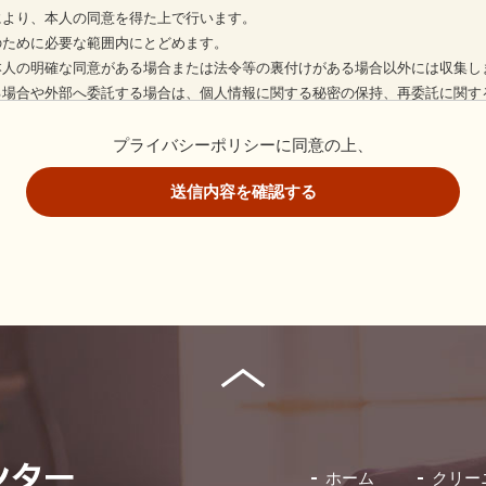
により、本人の同意を得た上で行います。
のために必要な範囲内にとどめます。
本人の明確な同意がある場合または法令等の裏付けがある場合以外には収集し
る場合や外部へ委託する場合は、個人情報に関する秘密の保持、再委託に関す
します。
プライバシーポリシーに同意の上、
送信内容を確認する
入手した個人情報は、正確な状態に保ち、不正アクセス、紛失・破壊・改ざん
は、委託者が個人情報を入手した際、本人の同意を得た上で、適法かつ公正な
他の規範を遵守し、本方針の継続的改善に努めます。
、妥当な範囲において、すみやかな対応に努めます。
個人情報についてご確認されたい場合には、【
TEL：092-936-4470
】までお問
ホーム
クリー