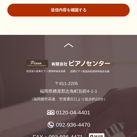
要な範囲内にとどめます。
送信内容を確認する
個人の利益を侵害する可能性が高い機微な情報は、本人の明確
な同意がある場合または法令等の裏付けがある場合以外には収
集しません。
当社が個人情報の処理を伴う業務を外部から受託する場合や外
部へ委託する場合は、個人情報に関する秘密の保持、再委託に
関する事項、事故時の責任分担、契約終了時の個人情報の返却
および消去等について定め、それに従います。
個人情報は、本人の同意を得た範囲内で利用、提供します。
個人情報の管理について
当社が直接収集または外部から業務を受託する際に入手した個
人情報は、正確な状態に保ち、不正アクセス、紛失・破壊・改
〒811-2205
ざんおよび漏洩等を防止するための措置を講じます。
個人情報の処理を伴う業務を外部から受託する場合は、委託者
福岡県糟屋郡志免町別府4-1-1
が個人情報を入手した際、本人の同意を得た上で、適法かつ公
（福岡都市高速 空港通出口より徒歩約10分）
正な手段によって収集したものであることを確認します。
0120-04-4401
法令及びその他の規範について
当社は、個人情報の保護に関係する日本の法令及びその他の規範
092-936-4470
を遵守し、本方針の継続的改善に努めます。
FAX：092-936-4471
MAP