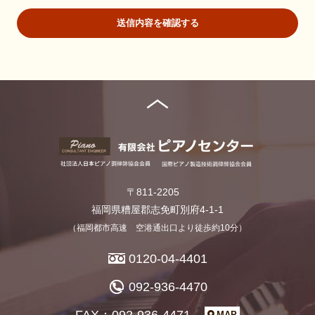
要な範囲内にとどめます。
送信内容を確認する
個人の利益を侵害する可能性が高い機微な情報は、本人の明確
な同意がある場合または法令等の裏付けがある場合以外には収
集しません。
当社が個人情報の処理を伴う業務を外部から受託する場合や外
部へ委託する場合は、個人情報に関する秘密の保持、再委託に
関する事項、事故時の責任分担、契約終了時の個人情報の返却
および消去等について定め、それに従います。
個人情報は、本人の同意を得た範囲内で利用、提供します。
個人情報の管理について
当社が直接収集または外部から業務を受託する際に入手した個
人情報は、正確な状態に保ち、不正アクセス、紛失・破壊・改
〒811-2205
ざんおよび漏洩等を防止するための措置を講じます。
個人情報の処理を伴う業務を外部から受託する場合は、委託者
福岡県糟屋郡志免町別府4-1-1
が個人情報を入手した際、本人の同意を得た上で、適法かつ公
（福岡都市高速 空港通出口より徒歩約10分）
正な手段によって収集したものであることを確認します。
0120-04-4401
法令及びその他の規範について
当社は、個人情報の保護に関係する日本の法令及びその他の規範
092-936-4470
を遵守し、本方針の継続的改善に努めます。
FAX：092-936-4471
MAP