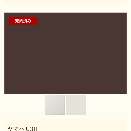
売約済み
ヤマハ U3H